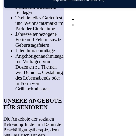
Mundharmonika,
Panflöten, Operetten,
Schlager
Traditionelles Gartenfest
und Weihnachtsmarkt im
Park der Einrichtung
Jahreszeitenbezogene
Feste und Feiern, sowie
Geburtstagsfeiern
Literaturnachmittage
Angehörigennachmittage
mit Vorträgen von
Dozenten zu Themen
wie Demenz, Gestaltung
des Lebensabends oder
in Form von
Grillnachmittagen
UNSERE ANGEBOTE
FÜR SENIOREN
Die Angebote der sozialen
Betreuung finden im Raum der
Beschäftigungstherapie, dem
Saal, als auch auf den