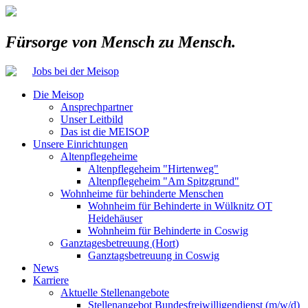
Fürsorge von Mensch zu Mensch.
Jobs bei der Meisop
Die Meisop
Ansprechpartner
Unser Leitbild
Das ist die MEISOP
Unsere Einrichtungen
Altenpflegeheime
Altenpflegeheim "Hirtenweg"
Altenpflegeheim "Am Spitzgrund"
Wohnheime für behinderte Menschen
Wohnheim für Behinderte in Wülknitz OT
Heidehäuser
Wohnheim für Behinderte in Coswig
Ganztagesbetreuung (Hort)
Ganztagsbetreuung in Coswig
News
Karriere
Aktuelle Stellenangebote
Stellenangebot Bundesfreiwilligendienst (m/w/d)