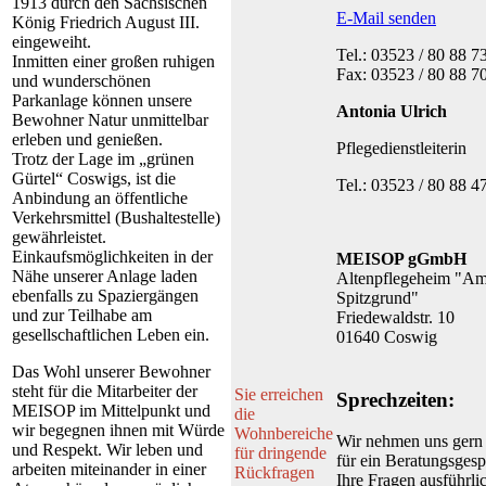
1913 durch den Sächsischen
E-Mail senden
König Friedrich August III.
eingeweiht.
Tel.: 03523 / 80 88 7
Inmitten einer großen ruhigen
Fax: 03523 / 80 88 7
und wunderschönen
Parkanlage können unsere
Antonia Ulrich
Bewohner Natur unmittelbar
erleben und genießen.
Pflegedienstleiterin
Trotz der Lage im „grünen
Gürtel“ Coswigs, ist die
Tel.: 03523 / 80 88 4
Anbindung an öffentliche
Verkehrsmittel (Bushaltestelle)
gewährleistet.
Einkaufsmöglichkeiten in der
MEISOP gGmbH
Nähe unserer Anlage laden
Altenpflegeheim "A
ebenfalls zu Spaziergängen
Spitzgrund"
und zur Teilhabe am
Friedewaldstr. 
gesellschaftlichen Leben ein.
01640 Coswig
Das Wohl unserer Bewohner
steht für die Mitarbeiter der
Sie erreichen
Sprechzeiten:
MEISOP im Mittelpunkt und
die
wir begegnen ihnen mit Würde
Wohnbereiche
Wir nehmen uns gern 
und Respekt. Wir leben und
für dringende
für ein Beratungsges
arbeiten miteinander in einer
Rückfragen
Ihre Fragen ausführli