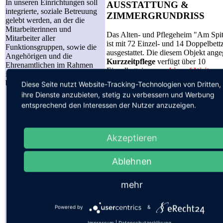
In unseren Einrichtungen soll
AUSSTATTUNG &
integrierte, soziale Betreuung
ZIMMERGRUNDRISS
gelebt werden, an der die
Mitarbeiterinnen und
Das Alten- und Pflegeheim "Am Spi
Mitarbeiter aller
ist mit 72 Einzel- und 14 Doppelbet
Funktionsgruppen, sowie die
ausgestattet. Die diesem Objekt ange
Angehörigen und die
Kurzzeitpflege
verfügt über 10
Ehrenamtlichen im Rahmen
Einzelbettzimmer.
- bis auf Weiteres 
ihres freiwilligen Engagements,
Kurzzeitpflege geschlossen -
beteiligt sind.
Diese Seite nutzt Website-Tracking-Technologien von Dritten,
ihre Dienste anzubieten, stetig zu verbessern und Werbung
Es stehen je zwei Einzelbettzimmer 
Evangelischer
entsprechend den Interessen der Nutzer anzuzeigen.
Sanitärzelle mit Toilette, Waschbeck
Gottesdienst 1x
Dusche zur Verfügung. Die Doppelb
monatlich,
haben eine eigene Nasszelle. Zu jed
Posaunenchorkonzerte
Wohnbereich gehört außerdem ein m
im Dezember
Akzeptieren
ausgestattetes Pflegebad.
Katholische
Gesprächskreise,
Die Einrichtung aller Zimmer besteht
Ablehnen
Sternsingeraktion
aus Pflegebett, Nachtschrank, Regal,
Kooperation mit Kita
Kleiderschrank, Sideboard, Tisch un
und Hort
mehr
Stühlen, einer davon mit Armlehne.
Tiergestützte Therapie
Unsere Bewohner haben jedoch die
mit Hund, Pferd, Ziege,
Möglichkeit (wenn auch nur in begr
Schaf
Powered by
&
Umfang) auch privates Mobiliar einz
Konzerte:
Impressum
|
Datenschutzerklärung