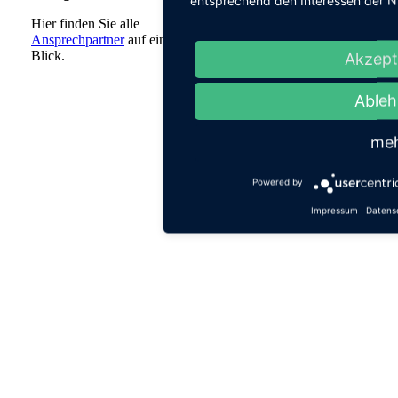
Hier finden Sie alle
Ansprechpartner
auf einen
Blick.
Akzept
Able
me
Powered by
Impressum
|
Datens