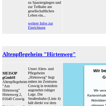
zu Spaziergängen und
zur Teilhabe am
gesellschaftlichen
Leben ein...
weitere Infos zur
Einrichtung
Altenpflegeheim "Hirtenweg"
Unser Alten- und
Wir b
Pflegeheim
MEISOP
G
„Hirtenweg“ liegt
gGmbH
mitten im Zentrums
Altenpflegeheim
Coswig in trotzdem
"Am
angenehm ruhiger
Hirtenweg"
Wir ver
Lage. Die
Hirtenweg 2,
Karteninhalt
Straßenbahn (Linie 4)
01640 Coswig
Aktivitäte
hält direkt vor dem
stimmen S