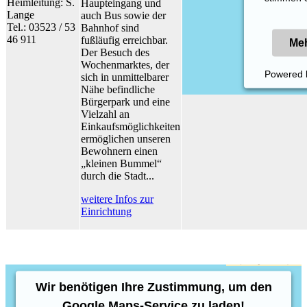
Heimleitung: S.
Haupteingang und
Lange
auch Bus sowie der
Tel.: 03523 / 53
Bahnhof sind
46 911
fußläufig erreichbar.
Meh
Der Besuch des
Wochenmarktes, der
Powered
sich in unmittelbarer
Nähe befindliche
Bürgerpark und eine
Vielzahl an
Einkaufsmöglichkeiten
ermöglichen unseren
Bewohnern einen
„kleinen Bummel“
durch die Stadt...
weitere Infos zur
Einrichtung
Wir benötigen Ihre Zustimmung, um den
Google Maps-Service zu laden!