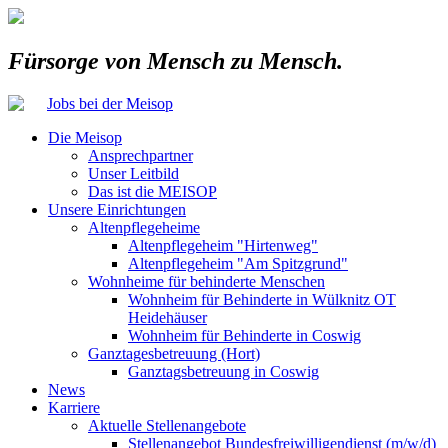
Fürsorge von Mensch zu Mensch.
Jobs bei der Meisop
Die Meisop
Ansprechpartner
Unser Leitbild
Das ist die MEISOP
Unsere Einrichtungen
Altenpflegeheime
Altenpflegeheim "Hirtenweg"
Altenpflegeheim "Am Spitzgrund"
Wohnheime für behinderte Menschen
Wohnheim für Behinderte in Wülknitz OT
Heidehäuser
Wohnheim für Behinderte in Coswig
Ganztagesbetreuung (Hort)
Ganztagsbetreuung in Coswig
News
Karriere
Aktuelle Stellenangebote
Stellenangebot Bundesfreiwilligendienst (m/w/d)