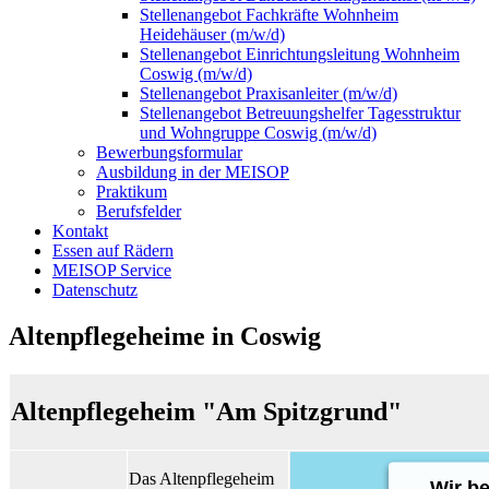
Stellenangebot Fachkräfte Wohnheim
Heidehäuser (m/w/d)
Stellenangebot Einrichtungsleitung Wohnheim
Coswig (m/w/d)
Stellenangebot Praxisanleiter (m/w/d)
Stellenangebot Betreuungshelfer Tagesstruktur
und Wohngruppe Coswig (m/w/d)
Bewerbungsformular
Ausbildung in der MEISOP
Praktikum
Berufsfelder
Kontakt
Essen auf Rädern
MEISOP Service
Datenschutz
Altenpflegeheime in Coswig
Altenpflegeheim "Am Spitzgrund"
Das Altenpflegeheim
Wir b