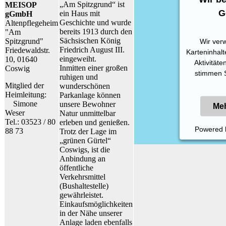
„Am Spitzgrund“ ist
MEISOP
G
ein Haus mit
gGmbH
Geschichte und wurde
Altenpflegeheim
bereits 1913 durch den
"Am
Sächsischen König
Spitzgrund"
Wir ver
Friedrich August III.
Friedewaldstr.
Karteninhalt
eingeweiht.
10, 01640
Aktivitäte
Inmitten einer großen
Coswig
stimmen S
ruhigen und
Mitglied der
wunderschönen
Heimleitung:
Parkanlage können
Simone
unsere Bewohner
Meh
Weser
Natur unmittelbar
Tel.: 03523 / 80
erleben und genießen.
Powered
88 73
Trotz der Lage im
„grünen Gürtel“
Coswigs, ist die
Anbindung an
öffentliche
Verkehrsmittel
(Bushaltestelle)
gewährleistet.
Einkaufsmöglichkeiten
in der Nähe unserer
Anlage laden ebenfalls