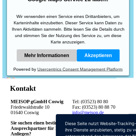
Wir verwenden einen Service eines Drittanbieters, um
Karteninhalte einzubetten. Dieser Service kann Daten zu
Ihren Aktivitäten sammeln. Bitte lesen Sie die Details durch
und stimmen Sie der Nutzung des Service zu, um diese
Karte anzuzeigen.
Mehr Informationen
Akzeptieren
Powered by
Usercentrics Consent Management Platform
Kontakt
MEISOP gGmbH Coswig
Tel: (03523) 80 80
Friedewaldstraße 10
Fax: (03523) 80 88 70
01640 Coswig
info@meisop.de
Sie suchen einen bestimmten
Diese Seite nutzt Website-Tracking
Ansprechpartner für Ihr
ihre Dienste anzubieten, stetig zu
Impressum
Anliegen?
entsprechend den Interessen der N